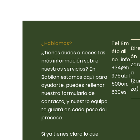
¿Hablamos?
Tel
Em
Dir
éfo
ail
¿Tienes dudas o necesitas
ón
no
info
más información sobre
Zar
+34
@b
nuestros servicios? En
a
976
abil
Babilon estamos aquí para
(Za
500
on.
ayudarte. puedes rellenar
za)
830
es
nuestro formulario de
contacto, y nuestro equipo
te guiará en cada paso del
proceso.
Si ya tienes claro lo que