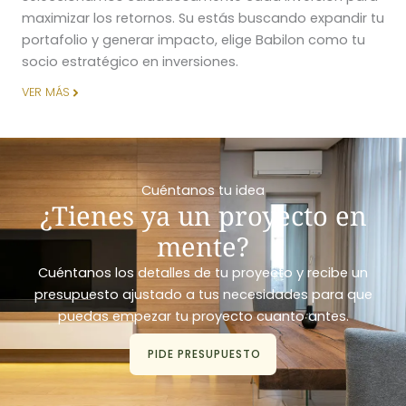
maximizar los retornos. Su estás buscando expandir tu
portafolio y generar impacto, elige Babilon como tu
socio estratégico en inversiones.
VER MÁS
Cuéntanos tu idea
¿Tienes ya un proyecto en
mente?
Cuéntanos los detalles de tu proyecto y recibe un
presupuesto ajustado a tus necesidades para que
puedas empezar tu proyecto cuanto antes.
PIDE PRESUPUESTO